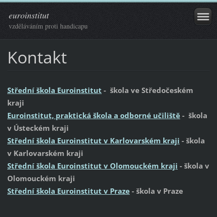
euroinstitut
vzděláváním proti handicapu
Kontakt
Střední škola Euroinstitut
- škola ve Středočeském
kraji
Euroinstitut, praktická škola a odborné učiliště
- škola
v Ústeckém kraji
Střední škola Euroinstitut v Karlovarském kraji
- škola
v Karlovarském kraji
Střední škola Euroinstitut v Olomouckém kraji
- škola v
Olomouckém kraji
Střední škola Euroinstitut v Praze
- škola v Praze