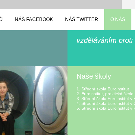
Ů
NÁŠ FACEBOOK
NÁŠ TWITTER
O NÁS
vzděláváním proti
Naše školy
1. Střední škola Euroinstitut
2. Euroinstitut, praktická škola
3. Střední škola Euroinstitut v
4. Střední škola Euroinstitut 
5. Střední škola Euroinstitut v