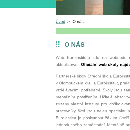
Úvod
>
O nás
O NÁS
Web Euroinstitutu zde na webnode sl
aktualizován.
Oficiální web školy najd
Partnerské školy
Střední škola Euroinsti
v Olomouckém kraji a Euroinstitut, pra
vzdělávacími potřebami. Školy jsou sa
mentálním postižením. Učitelé absolvov
zřízeny vlastní instituty pro doškolo
pracovníky škol jsou nejen speciální 
Euroinstitut je poskytnout žákům (kte
jednoduchého zaměstnání. Mentálně post