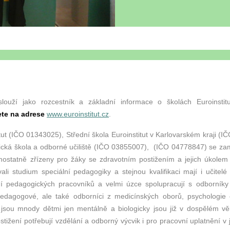
ouží jako rozcestník a základní informace o školách Euroinsti
ete na adrese
www.euroinstitut.cz
.
tut (IČO 01343025), Střední škola Euroinstitut v Karlovarském kraji (I
ktická škola a odborné učiliště (IČO 03855007), (IČO 04778847) se zam
mostatně zřízeny pro žáky se zdravotním postižením a jejich úkolem
ali studium speciální pedagogiky a stejnou kvalifikaci mají i učitelé
vání pedagogických pracovníků a velmi úzce spolupracují s odborník
pedagogové, ale také odborníci z medicínských oborů, psychologie
ří jsou mnody dětmi jen mentálně a biologicky jsou již v dospělém v
ižení potřebují vzdělání a odborný výcvik i pro pracovní uplatnění 