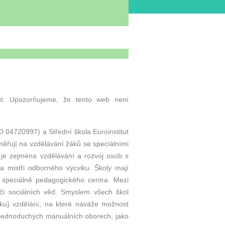
tut. Upozorňujeme, že tento web není
ČO 04720997) a Střední škola Euroinstitut
ěřují na vzdělávání žáků se speciálními
 je zejména vzdělávání a rozvoj osob s
 a mistři odborného výcviku. Školy mají
y speciálně pedagogického centra. Mezi
 či sociálních věd. Smyslem všech škol
ěku) vzdělání, na které naváže možnost
v jednoduchých manuálních oborech, jako