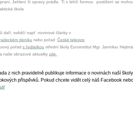
, praní, žehlení či opravy prádla. Ti s lehčí formou postižení se moho
aktická škola.
ů daří, svědčí např. novinové články v
radeckém deníku
nebo pořad
České televize
.
lasový pořad
s ředitelkou
střední školy Euroinstitut Mgr. Jarmilou Hejt
a naše obrazové aktuality
zde.
 Řada z nich pravidelně publikuje informace o novinách naší ško
okových příspěvků. Pokud chcete vidět celý náš Facebook nebo T
ut/