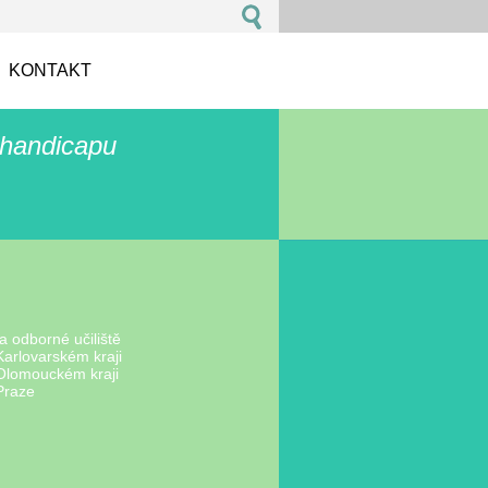
KONTAKT
 handicapu
 a odborné učiliště
 Karlovarském kraji
v Olomouckém kraji
 Praze