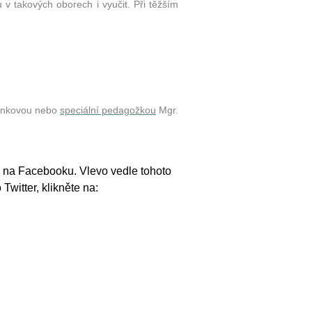
u v takových oborech i vyučit. Při těžším
mánkovou nebo
speciální pedagožkou
Mgr.
ly na Facebooku. Vlevo vedle tohoto
witter, klikněte na: